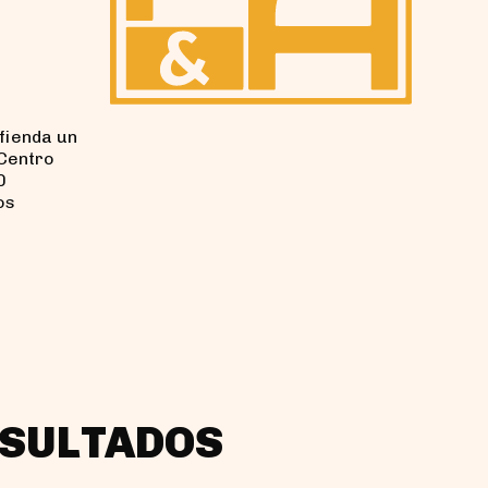
fienda un
 Centro
0
os
ESULTADOS