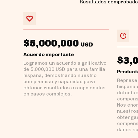
Resultados comprobados
$5,000,000
USD
Acuerdo importante
$3,
Logramos un acuerdo significativo
de 5,000,000 USD para una familia
Product
hispana, demostrando nuestro
Represen
compromiso y capacidad para
hispana 
obtener resultados excepcionales
defectuo
en casos complejos.
compens
Nos enor
nuestros
obtengan
compens
daños su