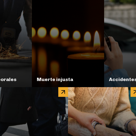
borales
Muerte injusta
Accidente