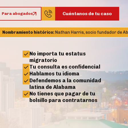
Cuéntanos de tu caso
Para abogados
nto histórico:
Nathan Harris, socio fundador de Abogados Centr
No importa tu estatus
migratorio
Tu consulta es confidencial
Hablamos tu idioma
Defendemos a la comunidad
latina de Alabama
No tienes que pagar de tu
bolsillo para contratarnos