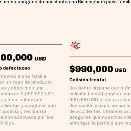
 como abogado de accidentes en Birmingham para famili
000,000
USD
$990,000
o defectuoso
USD
tamos a una familia
Colisión frontal
en un caso de producto
so y obtuvimos una
Un cliente hispano que sufr
ación de 3,000,000 USD.
colisión frontal ganó un ca
gullece luchar por
990,000 USD gracias a nue
 clientes y asegurar que
dedicación y experiencia en 
 justicia y reciban la
de accidentes. Estamos aq
ación adecuada por los
asegurar que nuestros cli
fridos.
obtengan la justicia que m