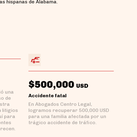
as hispanas de Alabama.
$500,000
USD
ió una
Accidente fatal
so de
stra
En Abogados Centro Legal,
litigios
logramos recuperar 500,000 USD
uí para
para una familia afectada por un
entes
trágico accidente de tráfico.
erecen.