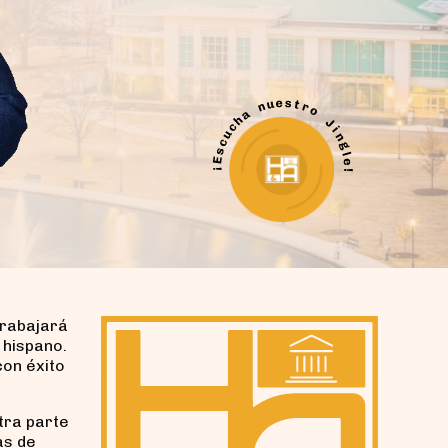
trabajará
 hispano.
on éxito
tra parte
as de