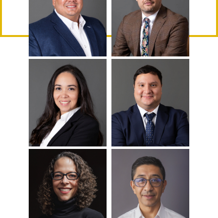
Conoce Más
Conoce Más
Nathan Harris
Danny Upton
Conoce Más
Conoce Más
Rigby
Juan Cervantes
Xenia Solano
Conoce Más
Conoce Más
Grabinsky
Ernesto Usma
Jackie