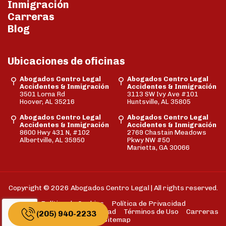
Inmigración
Carreras
Blog
Ubicaciones de oficinas
Abogados Centro Legal
Abogados Centro Legal
Accidentes & Inmigración
Accidentes & Inmigración
3501 Lorna Rd
3113 SW Ivy Ave #101
Hoover, AL 35216
Huntsville, AL 35805
Abogados Centro Legal
Abogados Centro Legal
Accidentes & Inmigración
Accidentes & Inmigración
8600 Hwy 431 N, #102
2769 Chastain Meadows
Albertville, AL 35950
Pkwy NW #50
Marietta, GA 30066
Copyright © 2026 Abogados Centro Legal | All rights reserved.
Política de Cookies
Política de Privacidad
Descargo de Responsabilidad
Términos de Uso
Carreras
(205) 940-2233
Sitemap