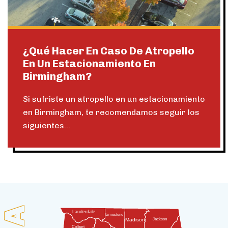
¿Qué Hacer En Caso De Atropello
En Un Estacionamiento En
Birmingham?
Si sufriste un atropello en un estacionamiento
en Birmingham, te recomendamos seguir los
siguientes...
Lauderdale
Limestone
Jackson
Madison
Colbert