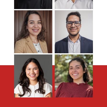
Conoce Más
Conoce Más
Insignares
Insignares
Kathreen
Kenny
Conoce Más
Conoce Más
Guillen
Jazmin Muñoz
Rochelle Gomez-