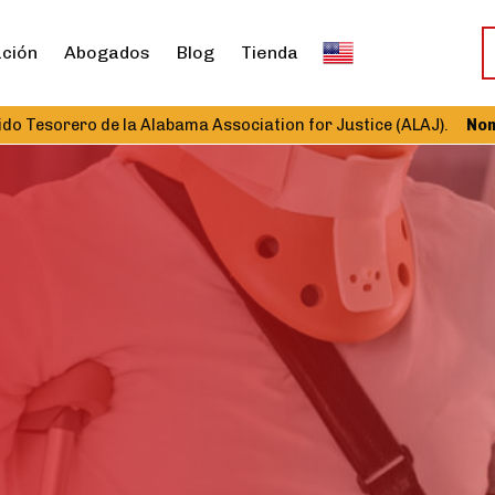
ación
Abogados
Blog
Tienda
ero de la Alabama Association for Justice (ALAJ).
Nombramien