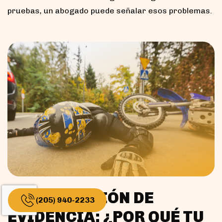
pruebas, un abogado puede señalar esos problemas.
PRESERVACIÓN DE
(205) 940-2233
EVIDENCIA: ¿POR QUÉ TU