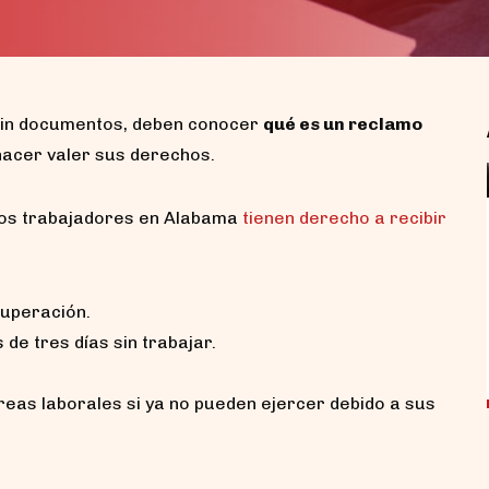
 sin documentos, deben conocer
qué es un reclamo
hacer valer sus derechos.
los trabajadores en Alabama
tienen derecho a recibir
Accidentes de motocicleta sin
casco en Alabama: ¿pierdo mi
compensación?
uperación.
Si tuviste un accidente de motocicleta sin
de tres días sin trabajar.
casco en Alabama, lo primero que debes
saber...
reas laborales si ya no pueden ejercer debido a sus