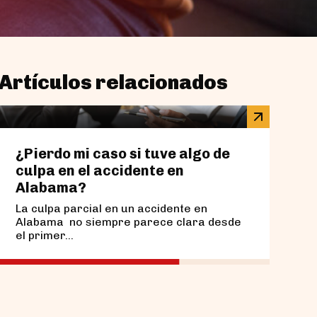
Artículos relacionados
¿Pierdo mi caso si tuve algo de
¿Qué
culpa en el accidente en
en u
Alabama?
Bir
La culpa parcial en un accidente en
Si su
Alabama no siempre parece clara desde
estac
el primer...
recom