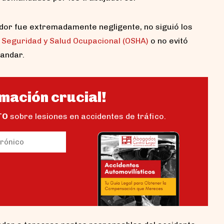
dor fue extremadamente negligente, no siguió los
 Seguridad y Salud Ocupacional (OSHA)
o no evitó
andar.
mación crucial!
TO
sobre lesiones en accidentes de tráfico.
io)