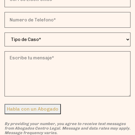
Electronico*
(Obligatorio)
Numero
de
Telefono*
Tipo
(Obligatorio)
de
Caso
(Obligatorio)
Escribe
tu
mensaje*
(Obligatorio)
Habla con un Abogado
By providing your number, you agree to receive text messages
from Abogados Centro Legal. Message and data rates may apply.
Message frequency varies.