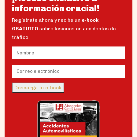
información crucial!
Regístrate ahora y recibe un
e-book
GRATUITO
sobre lesiones en accidentes de
tráfico.
Name
(Obligatorio)
Nombre
Email
(Obligatorio)
Descarga tu e-book