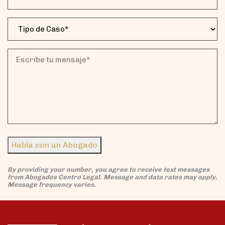
de
Telefono*
Tipo
(Obligatorio)
de
Caso
(Obligatorio)
Escribe
tu
mensaje*
(Obligatorio)
Habla con un Abogado
By providing your number, you agree to receive text messages
from Abogados Centro Legal. Message and data rates may apply.
Message frequency varies.