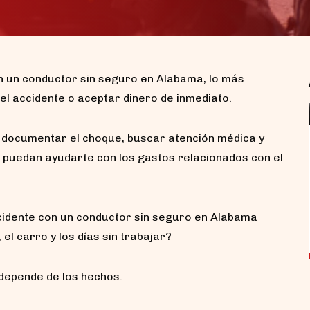
on un conductor sin seguro en Alabama, lo más
el accidente o aceptar dinero de inmediato.
te documentar el choque, buscar atención médica y
Accidentes de motocicleta sin
ue puedan ayudarte con los gastos relacionados con el
casco en Alabama: ¿pierdo mi
compensación?
Si tuviste un accidente de motocicleta sin
cidente con un conductor sin seguro en Alabama
casco en Alabama, lo primero que debes
saber...
 el carro y los días sin trabajar?
 depende de los hechos.