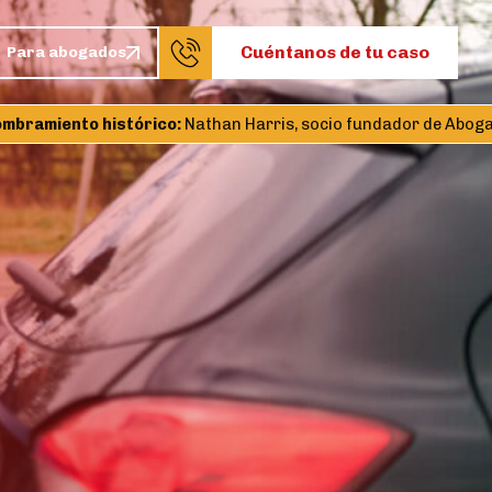
Cuéntanos de tu caso
Para abogados
amiento histórico:
Nathan Harris, socio fundador de Abogados C