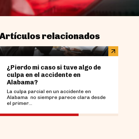
Artículos relacionados
¿Pierdo mi caso si tuve algo de
¿Qué
culpa en el accidente en
en u
Alabama?
Bir
La culpa parcial en un accidente en
Si su
Alabama no siempre parece clara desde
estac
el primer...
recom