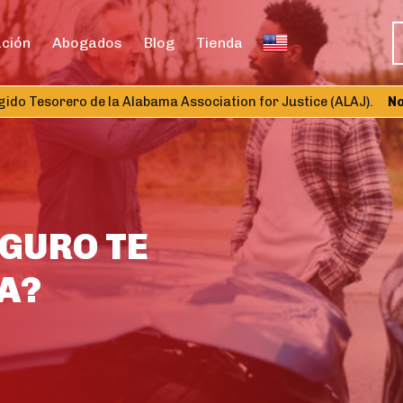
ación
Abogados
Blog
Tienda
 Tesorero de la Alabama Association for Justice (ALAJ).
Nombr
GURO TE
A?