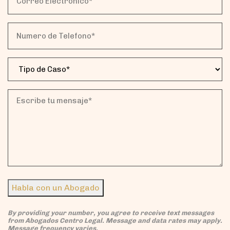
Electronico*
(Obligatorio)
Numero
de
Telefono*
Tipo
(Obligatorio)
de
Caso
(Obligatorio)
Escribe
tu
mensaje*
(Obligatorio)
Habla con un Abogado
By providing your number, you agree to receive text messages
from Abogados Centro Legal. Message and data rates may apply.
Message frequency varies.