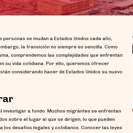
de personas se mudan a Estados Unidos cada año,
embargo, la transición no siempre es sencilla. Como
ama, comprendemos las complejidades que enfrentan
en su vida cotidiana. Por ello, queremos ofrecer
Accidentes de motocicleta sin
casco en Alabama: ¿pierdo mi
están considerando hacer de Estados Unidos su nuevo
compensación?
Si tuviste un accidente de motocicleta sin
casco en Alabama, lo primero que debes
rar
saber...
al investigar a fondo. Muchos migrantes se enfrentan
os sobre el lugar al que se dirigen, lo que pueden
 los desafíos legales y cotidianos. Conocer las leyes