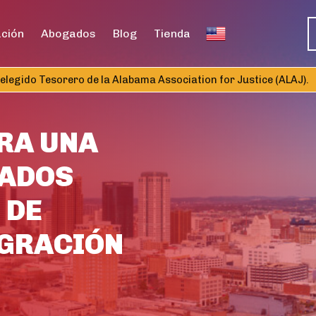
ación
Abogados
Blog
Tienda
ido Tesorero de la Alabama Association for Justice (ALAJ).
No
RA UNA
TADOS
 DE
IGRACIÓN