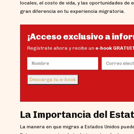
locales, el costo de vida, y las oportunidades d
gran diferencia en tu experiencia migratoria.
¡Acceso exclusivo a infor
Regístrate ahora y recibe un
e-book GRATUI
Name
Email
(Obligatorio)
(Obligator
Nombre
Descarga tu e-book
La Importancia del Esta
La manera en que migras a Estados Unidos puede a