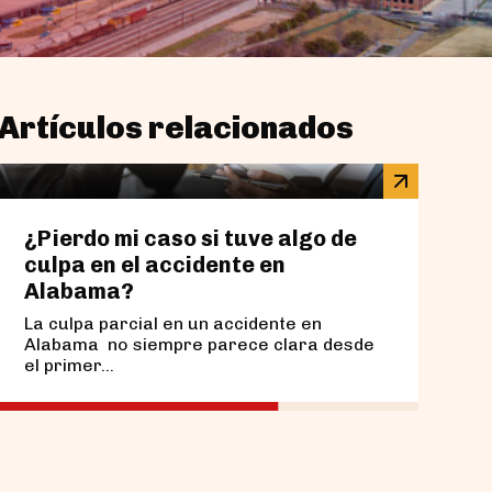
Artículos relacionados
¿Pierdo mi caso si tuve algo de
¿Qué
culpa en el accidente en
en u
Alabama?
Bir
La culpa parcial en un accidente en
Si su
Alabama no siempre parece clara desde
estac
el primer...
recom