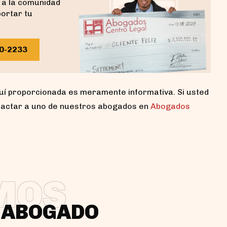
 a la comunidad
portar tu
40-2233
uí proporcionada es meramente informativa. Si usted
tactar a uno de nuestros abogados en
Abogados
MOS
N ABOGADO