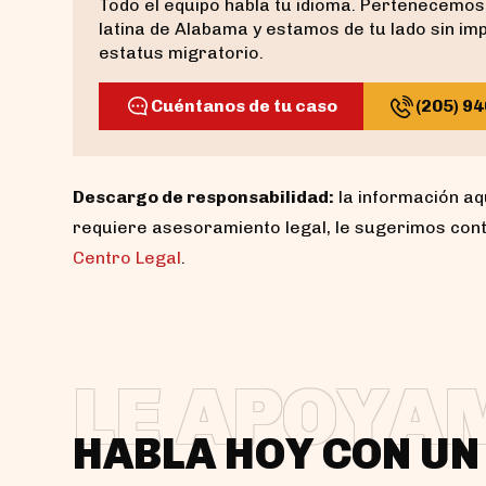
Todo el equipo habla tu idioma. Pertenecemos
latina de Alabama y estamos de tu lado sin im
estatus migratorio.
Cuéntanos de tu caso
(205) 9
Descargo de responsabilidad:
la información aq
requiere asesoramiento legal, le sugerimos con
Centro Legal
.
LE APOYA
HABLA HOY CON U