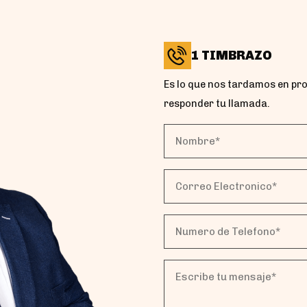
1 TIMBRAZO
Es lo que nos tardamos en pr
responder tu llamada.
Nombre*
(Obligatorio)
Correo
Electronico*
(Obligatorio)
Numero
de
Telefono*
Escribe
(Obligatorio)
tu
mensaje*