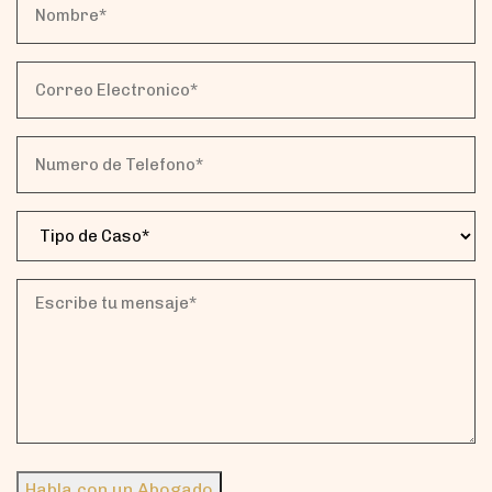
Nombre*
(Obligatorio)
Correo
Electronico*
(Obligatorio)
Numero
de
Telefono*
Tipo
(Obligatorio)
de
Caso
(Obligatorio)
Escribe
tu
mensaje*
(Obligatorio)
Habla con un Abogado