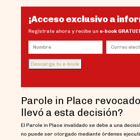
¡Acceso exclusivo a infor
Regístrate ahora y recibe un
e-book GRATUI
Name
Email
(Obligatorio)
(Obligator
Nombre
Descarga tu e-book
Parole in Place revocado
llevó a esta decisión?
El Parole in Place invalidado se debe a una decis
no puede ser otorgado mediante órdenes ejecutiv