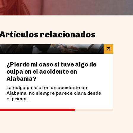
Artículos relacionados
¿Pierdo mi caso si tuve algo de
¿Qué
culpa en el accidente en
en u
Alabama?
Bir
La culpa parcial en un accidente en
Si su
Alabama no siempre parece clara desde
estac
el primer...
recom