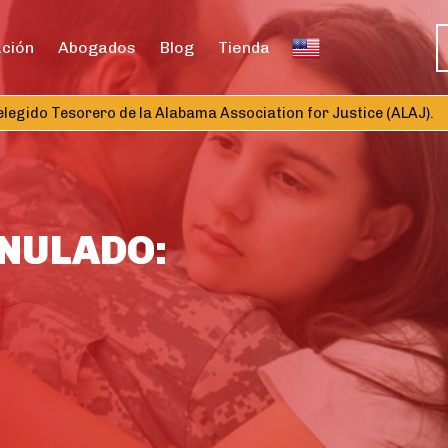
ación
Abogados
Blog
Tienda
ido Tesorero de la Alabama Association for Justice (ALAJ).
No
ANULADO: