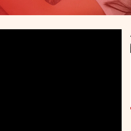
Accidentes de motocicleta sin
casco en Alabama: ¿pierdo mi
compensación?
Si tuviste un accidente de motocicleta sin
casco en Alabama, lo primero que debes
saber...