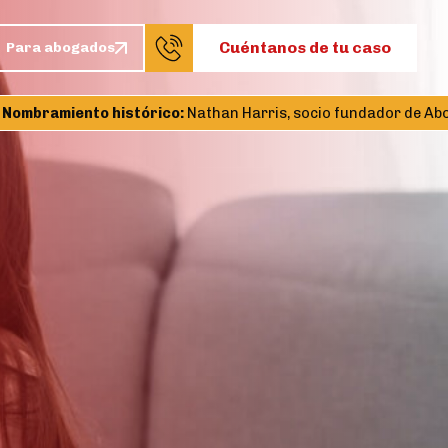
Cuéntanos de tu caso
Para abogados
mbramiento histórico:
Nathan Harris, socio fundador de Abogad