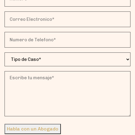
(Obligatorio)
Correo
Electronico*
(Obligatorio)
Numero
de
Telefono*
Tipo
(Obligatorio)
de
Caso
(Obligatorio)
Escribe
tu
mensaje*
(Obligatorio)
Habla con un Abogado