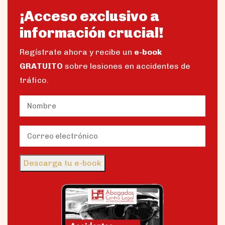
¡Acceso exclusivo a
información crucial!
Regístrate ahora y recibe un
e-book
GRATUITO
sobre lesiones en accidentes de
tráfico.
Name
(Obligatorio)
Nombre
Email
(Obligatorio)
Descarga tu e-book