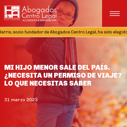
, socio fundador de Abogados Centro Legal, ha sido elegido Teso
MI HIJO MENOR SALE DEL PAÍS.
¿NECESITA UN PERMISO DE VIAJE?
LO QUE NECESITAS SABER
31 marzo 2023