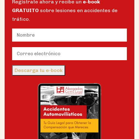
Regístrate ahora y recibe un
e-book
GRATUITO
sobre lesiones en accidentes de
tráfico.
Name
(Obligatorio)
Nombre
Email
(Obligatorio)
Descarga tu e-book