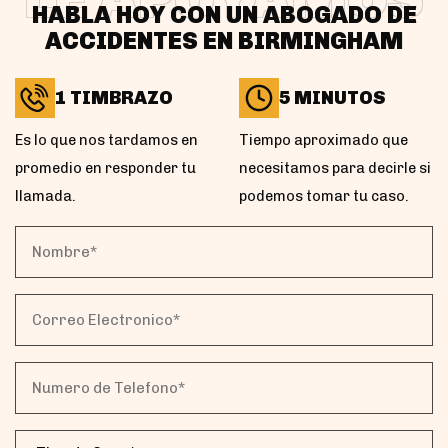
HABLA HOY CON UN ABOGADO DE
ACCIDENTES EN BIRMINGHAM
1 TIMBRAZO
5 MINUTOS
Es lo que nos tardamos en
Tiempo aproximado que
promedio en responder tu
necesitamos para decirle si
llamada.
podemos tomar tu caso.
Nombre*
(Obligatorio)
Correo
Electronico*
(Obligatorio)
Numero
de
Telefono*
Tipo