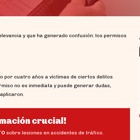
levancia y que ha generado confusión: los permisos
Accidentes de motocicleta sin
casco en Alabama: ¿pierdo mi
o por cuatro años a víctimas de ciertos delitos
compensación?
ermiso no es inmediata y puede generar dudas,
Si tuviste un accidente de motocicleta sin
aplicaron.
casco en Alabama, lo primero que debes
saber...
mación crucial!
TO
sobre lesiones en accidentes de tráfico.