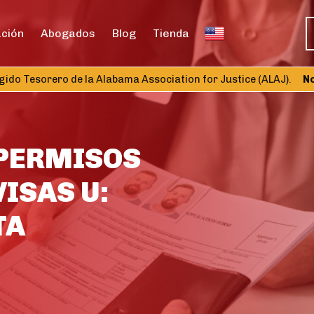
ación
Abogados
Blog
Tienda
o Tesorero de la Alabama Association for Justice (ALAJ).
Nomb
 PERMISOS
ISAS U:
TA