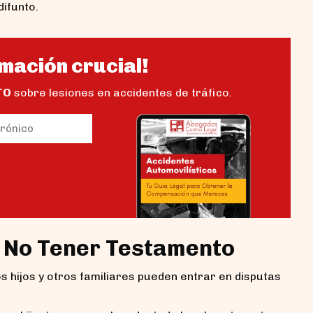
difunto.
mación crucial!
TO
sobre lesiones en accidentes de tráfico.
io)
 No Tener Testamento
s hijos y otros familiares pueden entrar en disputas