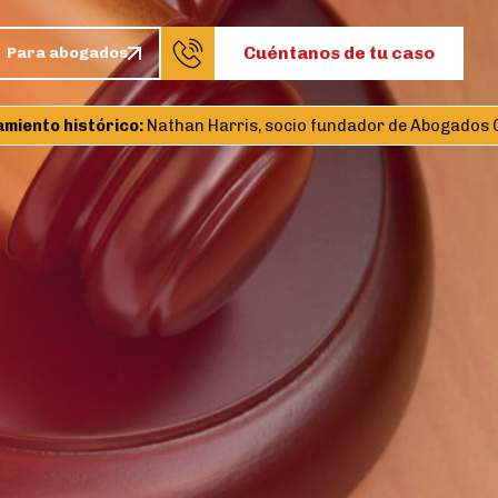
Cuéntanos de tu caso
Para abogados
nto histórico:
Nathan Harris, socio fundador de Abogados Centr