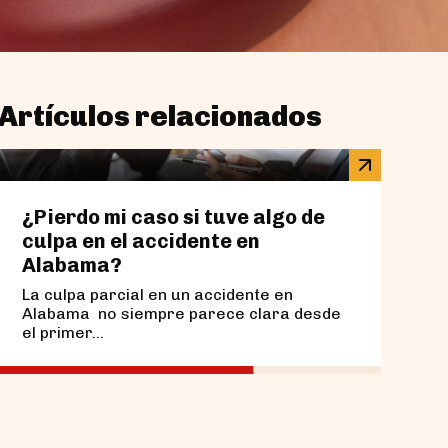
Artículos relacionados
¿Pierdo mi caso si tuve algo de
¿Qué
culpa en el accidente en
en u
Alabama?
Bir
La culpa parcial en un accidente en
Si su
Alabama no siempre parece clara desde
estac
el primer...
recom