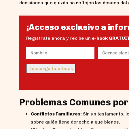
decisiones que quizás no reflejen los deseos del 
¡Acceso exclusivo a infor
Regístrate ahora y recibe un
e-book GRATUI
Name
Email
(Obligatorio)
(Obligator
Nombre
Descarga tu e-book
Problemas Comunes por
Conflictos Familiares:
Sin un testamento, lo
sobre quién tiene derecho a qué bienes.