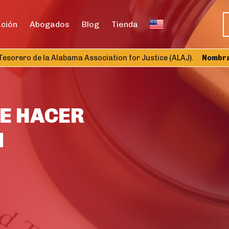
ación
Abogados
Blog
Tienda
orero de la Alabama Association for Justice (ALAJ).
Nombramie
E HACER
N