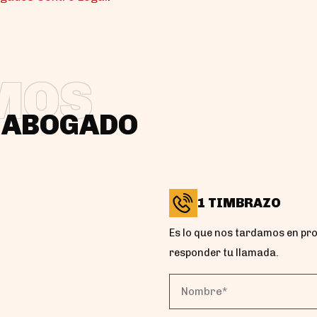
MOS
N ABOGADO
1 TIMBRAZO
Es lo que nos tardamos en pr
responder tu llamada.
Nombre*
(Obligatorio)