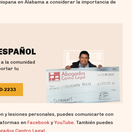
 hispana en Alabama a considerar la importancia de
 ESPAÑOL
 a la comunidad
portar tu
40-2233
n y lesiones personales, puedes comunicarte con
ataformas en
Facebook
y
YouTube
. También puedes
gados Centro Legal
.