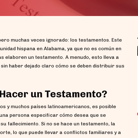
 pero muchas veces ignorado: los testamentos. Este
unidad hispana en Alabama, ya que no es común en
s elaboren un testamento. A menudo, esto lleva a
 sin haber dejado claro cómo se deben distribuir sus
Accidentes de motocicleta sin
casco en Alabama: ¿pierdo mi
compensación?
Si tuviste un accidente de motocicleta sin
 Hacer un Testamento?
casco en Alabama, lo primero que debes
saber...
dos y muchos países latinoamericanos, es posible
 una persona especificar cómo desea que se
su fallecimiento. Si no se hace un testamento, la
rte, lo que puede llevar a conflictos familiares y a