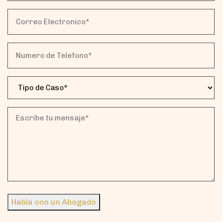
Correo
Electronico*
(Obligatorio)
Numero
de
Telefono*
Tipo
(Obligatorio)
de
Caso
(Obligatorio)
Escribe
tu
mensaje*
(Obligatorio)
Habla con un Abogado