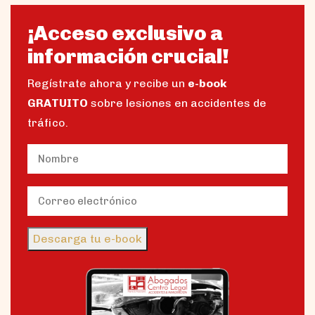
¡Acceso exclusivo a
información crucial!
Regístrate ahora y recibe un
e-book
GRATUITO
sobre lesiones en accidentes de
tráfico.
Name
(Obligatorio)
Nombre
Email
(Obligatorio)
Descarga tu e-book