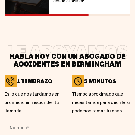
desde el primer...
LE APOYAMOS
HABLA HOY CON UN ABOGADO DE
ACCIDENTES EN BIRMINGHAM
1 TIMBRAZO
5 MINUTOS
Es lo que nos tardamos en
Tiempo aproximado que
promedio en responder tu
necesitamos para decirle si
llamada.
podemos tomar tu caso.
Nombre*
(Obligatorio)