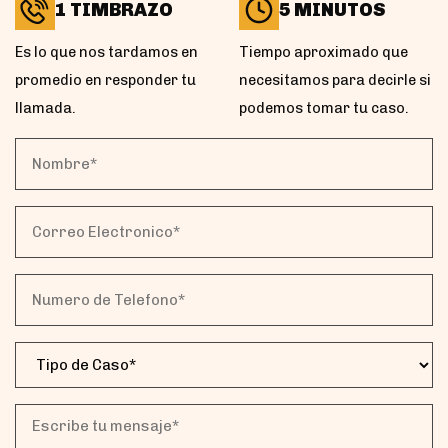
1 TIMBRAZO
5 MINUTOS
Es lo que nos tardamos en
Tiempo aproximado que
promedio en responder tu
necesitamos para decirle si
llamada.
podemos tomar tu caso.
Nombre*
(Obligatorio)
Correo
Electronico*
(Obligatorio)
Numero
de
Telefono*
Tipo
(Obligatorio)
de
Caso
(Obligatorio)
Escribe
tu