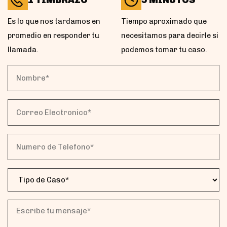
1 TIMBRAZO
5 MINUTOS
Es lo que nos tardamos en
Tiempo aproximado que
promedio en responder tu
necesitamos para decirle si
llamada.
podemos tomar tu caso.
Nombre*
(Obligatorio)
Correo
Electronico*
(Obligatorio)
Numero
de
Telefono*
Tipo
(Obligatorio)
de
Caso
(Obligatorio)
Escribe
tu